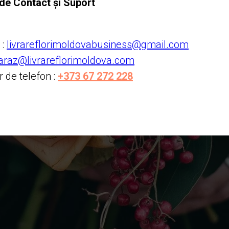
 de Contact și Suport
 :
livrareflorimoldovabusiness@gmail.com
garaz@livrareflorimoldova.com
 de telefon :
+373 67 272 228