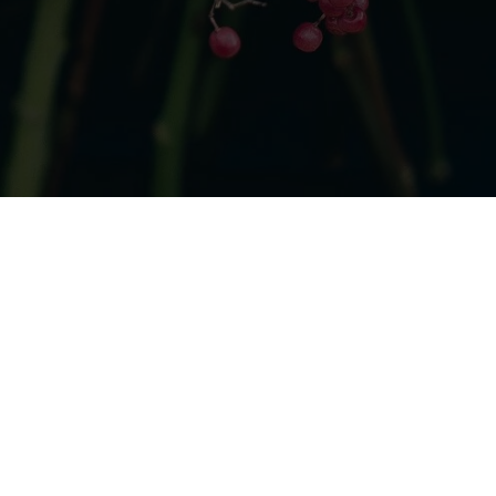
INFORMAȚII
Pagina principală
Termeni și Condiții
Contacte
©2025
Livrare Flori Moldova
Toate
drepturile rezervate.