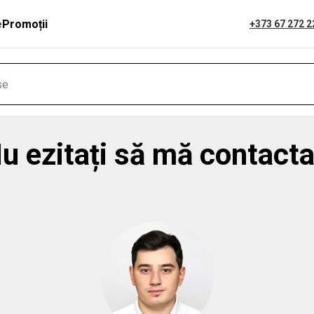
e
Promoții
+373 67 272 2
u ezitați să mă contacta