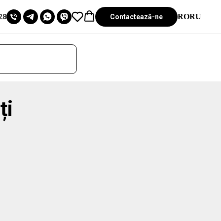
RO
RU
Contactează-ne
28
ți