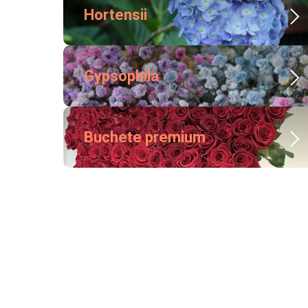
Hortensii
Gypsophila
Buchete premium