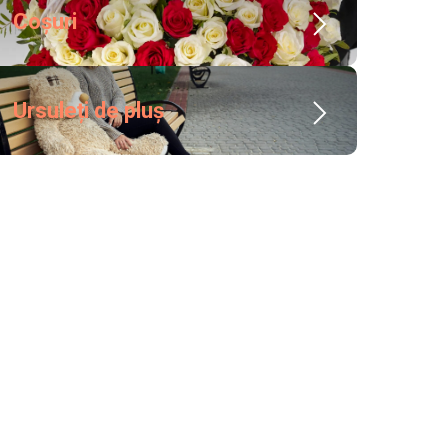
Coșuri
Ursuleți de pluș