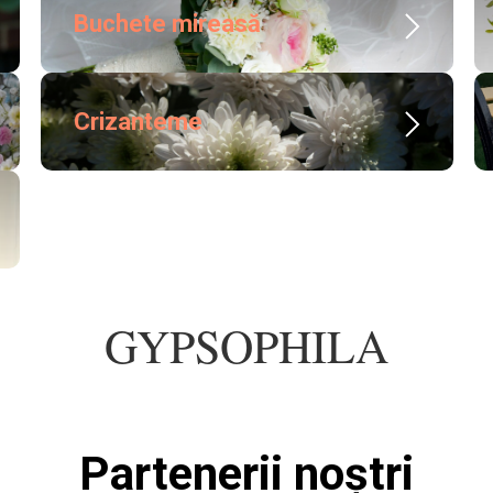
Buchete mireasă
Crizanteme
GYPSOPHILA
Partenerii noștri