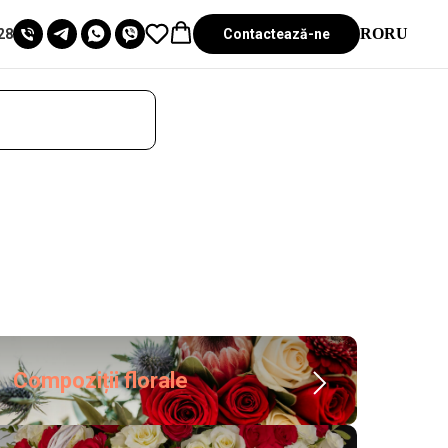
RO
RU
Contactează-ne
28
Compoziții florale