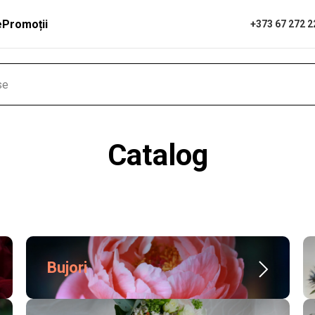
e
Promoții
+373 67 272 2
Catalog
Bujori