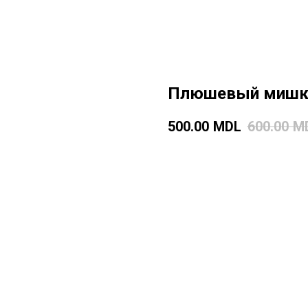
Плюшевый мишк
500.00
MDL
600.00
M
Добавить в корзину