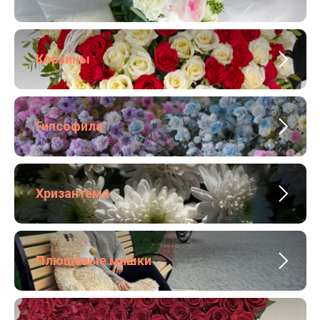
Корзины
Гипсофила
Хризантема
Плюшевые мишки